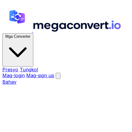
Mga Converter
Presyo
Tungkol
Mag-login
Mag-sign up
Bahay