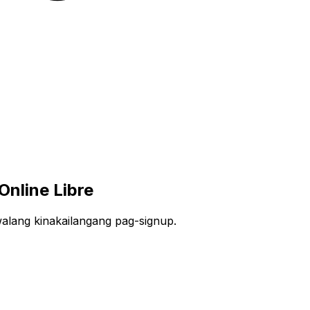
nline Libre
walang kinakailangang pag-signup.