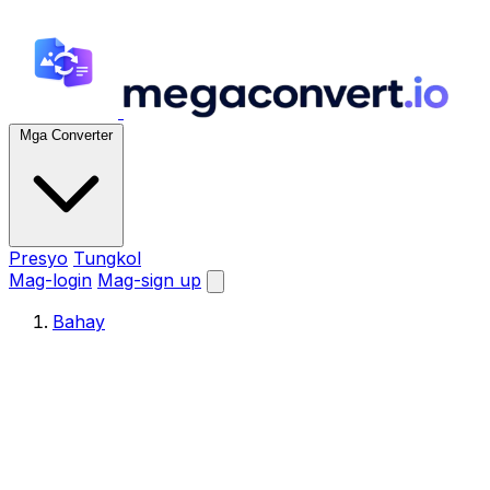
Mga Converter
Presyo
Tungkol
Mag-login
Mag-sign up
Bahay