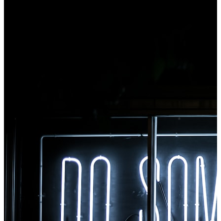
convert, i-access agad ang lahat ng tool mula sa
Chrome.