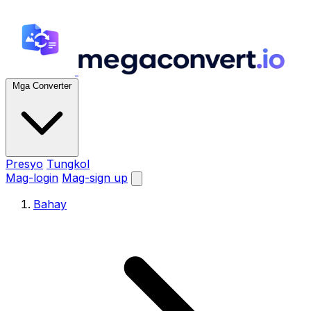
Mga Converter
Presyo
Tungkol
Mag-login
Mag-sign up
Bahay