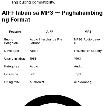
ang buong compatibility.
AIFF laban sa MP3 — Paghahambing
ng Format
Feature
AIFF
MP3
Buong
Audio Interchange File
MPEG Audio Layer
Pangalan
Format
III
Developer
Apple
Fraunhofer Society
Unang Inilabas
1988
1993
Kategorya
Audio
Audio
Extension
.aiff
.mp3
Uri ng MIME
audio/aiff
audio/mpeg