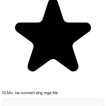
13.5K
+ na-convert ang mga file