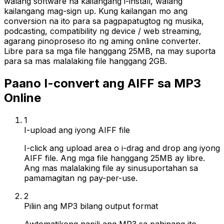
walang software na kailangang i-install, walang
kailangang mag-sign up. Kung kailangan mo ang
conversion na ito para sa pagpapatugtog ng musika,
podcasting, compatibility ng device / web streaming,
agarang pinoproseso ito ng aming online converter.
Libre para sa mga file hanggang 25MB, na may suporta
para sa mas malalaking file hanggang 2GB.
Paano I-convert ang AIFF sa MP3
Online
1
I-upload ang iyong AIFF file
I-click ang upload area o i-drag and drop ang iyong
AIFF file. Ang mga file hanggang 25MB ay libre.
Ang mas malalaking file ay sinusuportahan sa
pamamagitan ng pay-per-use.
2
Piliin ang MP3 bilang output format
Awtomatikong napili ang MP3 sa pahinang ito.