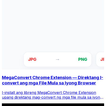
MegaConvert Chrome Extension — Direktang I-
convert ang mga File Mula sa Iyong Browser
I-install ang libreng MegaConvert Chrome Extension
upang direktang mag-convert ng mga file mula sa iyong
browser toolbar. I-right-click ang anumang file upang i-