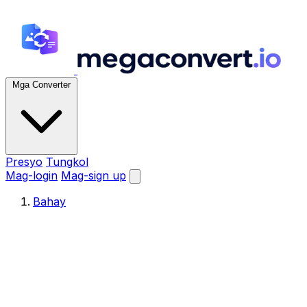
Mga Converter
Presyo
Tungkol
Mag-login
Mag-sign up
Bahay