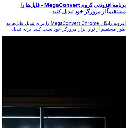
برنامه افزودنی کروم MegaConvert - فایل‌ها را
مستقیماً از مرورگر خود تبدیل کنید
افزونه رایگان MegaConvert Chrome را برای تبدیل فایل‌ها به
طور مستقیم از نوار ابزار مرورگر خود نصب کنید. برای تبدیل،
روی هر فایلی کلیک راست کنید، فوراً از Chrome به همه ابزارها
دسترسی پیدا کنید.