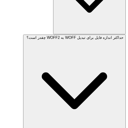
حداکثر اندازه فایل برای تبدیل WOFF به WOFF2 چقدر است؟