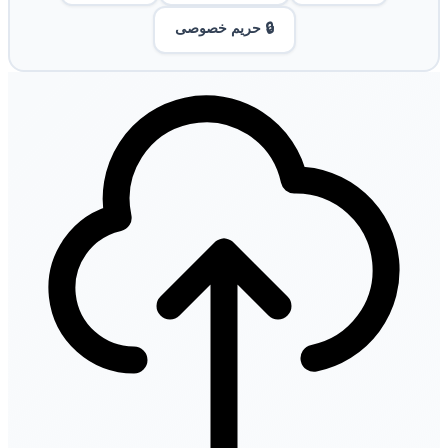
🔒 حریم خصوصی