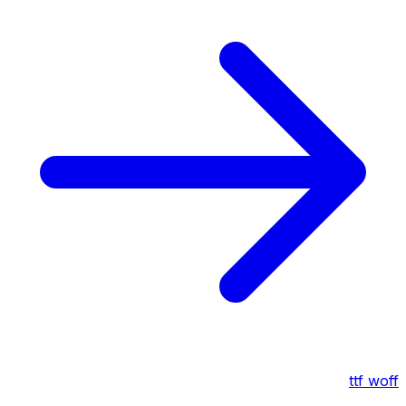
ttf
woff