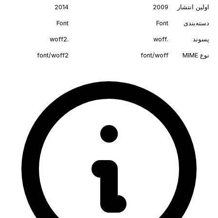
اولین انتشار
2009
2014
دسته‌بندی
Font
Font
پسوند
.woff
.woff2
نوع MIME
font/woff
font/woff2