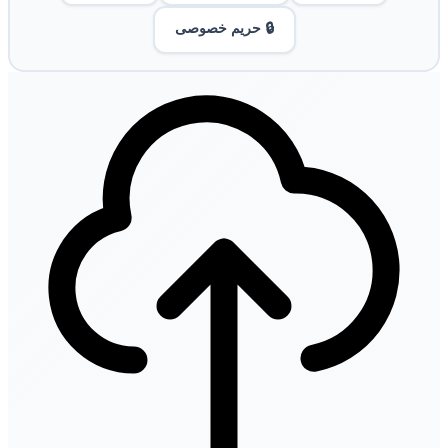
🔒 حریم خصوصی