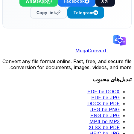
WhatsApp
Facebook
X
Telegram
Copy link
MegaConvert
Convert any file format online. Fast, free, and secure file
conversion for documents, images, videos, and more.
تبدیل‌های محبوب
PDF be DOCX
PDF be JPG
DOCX be PDF
JPG be PNG
PNG be JPG
MP4 be MP3
XLSX be PDF
HEIC be JPG