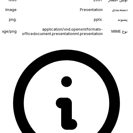
دسته‌بندی
Presentation
Image
پسوند
.pptx
.png
application/vnd.openxmlformats-
نوع MIME
mage/png
officedocument.presentationml.presentation