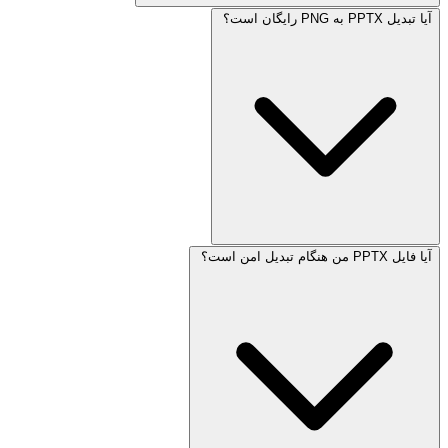
آیا تبدیل PPTX به PNG رایگان است؟
آیا فایل PPTX من هنگام تبدیل امن است؟