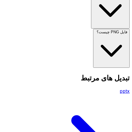
فایل PNG چیست؟
تبدیل های مرتبط
pptx