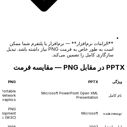
**الزامات نرم‌افزار** — نرم‌افزار یا پلتفرم شما ممکن
است به طور خاص به فرمت PNG نیاز داشته باشد. تبدیل
سازگاری کامل را تضمین می‌کند.
PPTX در مقابل PNG — مقایسه فرمت
ویژگی
PPTX
PNG
Portable
Microsoft PowerPoint Open XML
نام کامل
Network
Presentation
Graphics
PNG
توسعه‌دهنده
Microsoft
elopment
up (W3C)
اولین انتشار
2007
1996