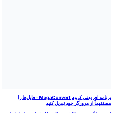
برنامه افزودنی کروم MegaConvert - فایل‌ها را
مستقیماً از مرورگر خود تبدیل کنید