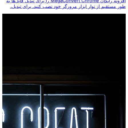
افزونه رایگان MegaConvert Chrome را برای تبدیل فایل‌ها به
طور مستقیم از نوار ابزار مرورگر خود نصب کنید. برای تبدیل،
روی هر فایلی کلیک راست کنید، فوراً از Chrome به همه ابزارها
دسترسی پیدا کنید.