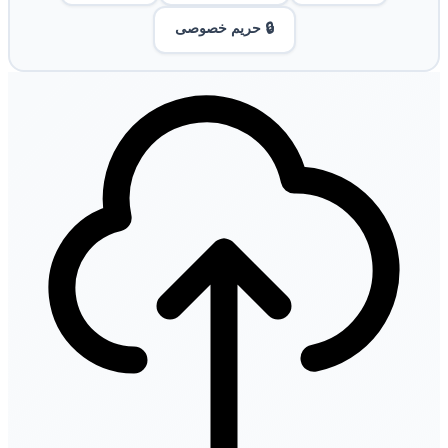
🔒 حریم خصوصی