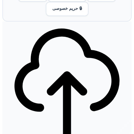
🔒 حریم خصوصی