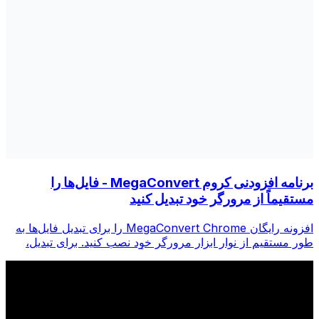
برنامه افزودنی کروم MegaConvert - فایل‌ها را
مستقیماً از مرورگر خود تبدیل کنید
افزونه رایگان MegaConvert Chrome را برای تبدیل فایل‌ها به
طور مستقیم از نوار ابزار مرورگر خود نصب کنید. برای تبدیل،
روی هر فایلی کلیک راست کنید، فوراً از Chrome به همه ابزارها
دسترسی پیدا کنید.