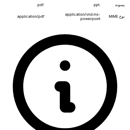
پسوند
.ppt
.pdf
application/vnd.ms-
نوع MIME
application/pdf
powerpoint