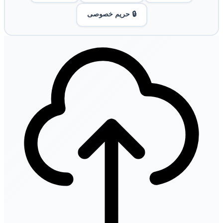
🔒 حریم خصوصی