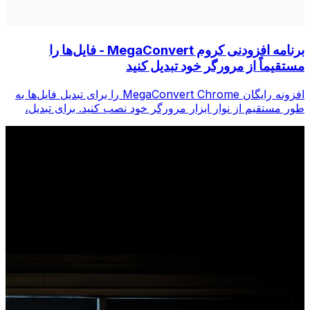
برنامه افزودنی کروم MegaConvert - فایل‌ها را
مستقیماً از مرورگر خود تبدیل کنید
افزونه رایگان MegaConvert Chrome را برای تبدیل فایل‌ها به
طور مستقیم از نوار ابزار مرورگر خود نصب کنید. برای تبدیل،
روی هر فایلی کلیک راست کنید، فوراً از Chrome به همه ابزارها
دسترسی پیدا کنید.