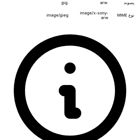
پسوند
.arw
.jpg
image/x-sony-
نوع MIME
image/jpeg
arw