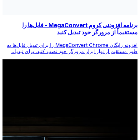
برنامه افزودنی کروم MegaConvert - فایل‌ها را
مستقیماً از مرورگر خود تبدیل کنید
افزونه رایگان MegaConvert Chrome را برای تبدیل فایل‌ها به
طور مستقیم از نوار ابزار مرورگر خود نصب کنید. برای تبدیل،
روی هر فایلی کلیک راست کنید، فوراً از Chrome به همه ابزارها
دسترسی پیدا کنید.