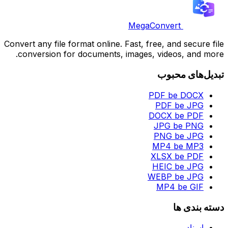
MegaConvert
Convert any file format online. Fast, free, and secure file
conversion for documents, images, videos, and more.
تبدیل‌های محبوب
PDF be DOCX
PDF be JPG
DOCX be PDF
JPG be PNG
PNG be JPG
MP4 be MP3
XLSX be PDF
HEIC be JPG
WEBP be JPG
MP4 be GIF
دسته بندی ها
اسناد