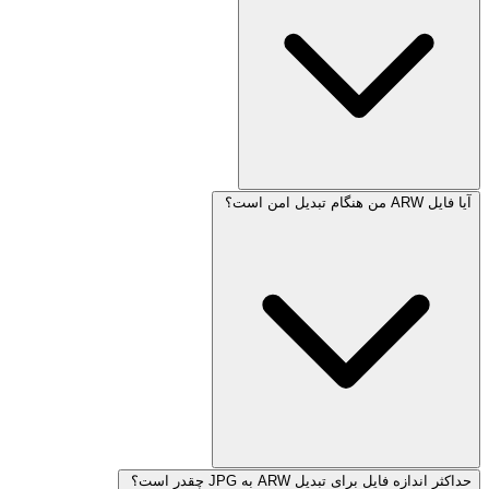
آیا فایل ARW من هنگام تبدیل امن است؟
حداکثر اندازه فایل برای تبدیل ARW به JPG چقدر است؟