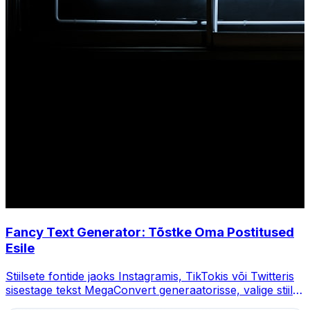
Fancy Text Generator: Tõstke Oma Postitused
Esile
Stiilsete fontide jaoks Instagramis, TikTokis või Twitteris
sisestage tekst MegaConvert generaatorisse, valige stiil ja
kopeerige.