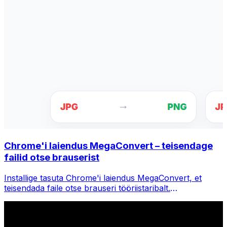
Chrome'i laiendus MegaConvert – teisendage
failid otse brauserist
Installige tasuta Chrome'i laiendus MegaConvert, et
teisendada faile otse brauseri tööriistaribalt.
Paremklõpsake teisendamiseks mis tahes faili, pääsete
Chrome'is kohe kõigile tööriistadele juurde.