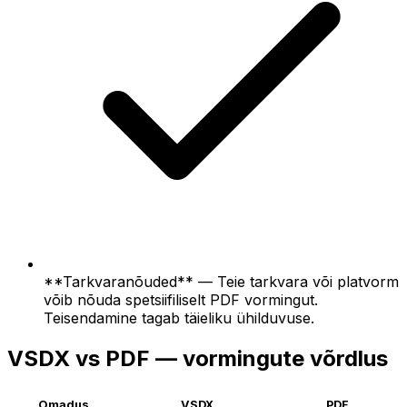
**Tarkvaranõuded** — Teie tarkvara või platvorm
võib nõuda spetsiifiliselt PDF vormingut.
Teisendamine tagab täieliku ühilduvuse.
VSDX vs PDF — vormingute võrdlus
Omadus
VSDX
PDF