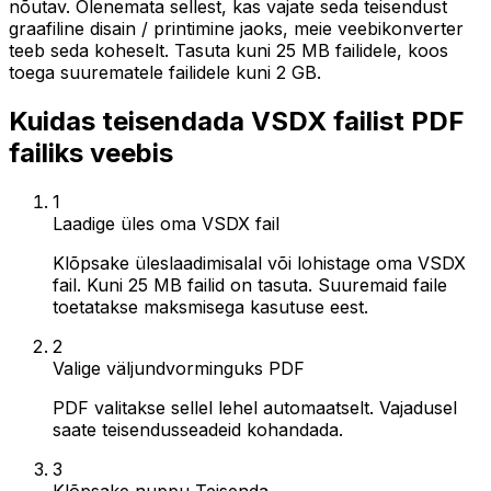
nõutav. Olenemata sellest, kas vajate seda teisendust
graafiline disain / printimine jaoks, meie veebikonverter
teeb seda koheselt. Tasuta kuni 25 MB failidele, koos
toega suurematele failidele kuni 2 GB.
Kuidas teisendada VSDX failist PDF
failiks veebis
1
Laadige üles oma VSDX fail
Klõpsake üleslaadimisalal või lohistage oma VSDX
fail. Kuni 25 MB failid on tasuta. Suuremaid faile
toetatakse maksmisega kasutuse eest.
2
Valige väljundvorminguks PDF
PDF valitakse sellel lehel automaatselt. Vajadusel
saate teisendusseadeid kohandada.
3
Klõpsake nuppu Teisenda