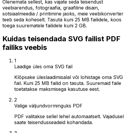
Olenemata sellest, kas vajate seda teisendust
veebiarendus, fotograafia, graafiline disain,
sotsiaalmeedia / printimine jaoks, meie veebikonverter
teeb seda koheselt. Tasuta kuni 25 MB failidele, koos
toega suurematele failidele kuni 2 GB.
Kuidas teisendada SVG failist PDF
failiks veebis
1
Laadige üles oma SVG fail
Klõpsake üleslaadimisalal või lohistage oma SVG
fail. Kuni 25 MB failid on tasuta. Suuremaid faile
toetatakse maksmisega kasutuse eest.
2
Valige väljundvorminguks PDF
PDF valitakse sellel lehel automaatselt. Vajadusel
saate teisendusseadeid kohandada.
3