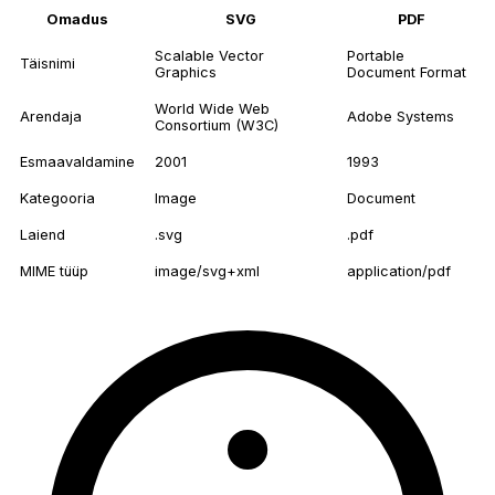
Omadus
SVG
PDF
Scalable Vector
Portable
Täisnimi
Graphics
Document Format
World Wide Web
Arendaja
Adobe Systems
Consortium (W3C)
Esmaavaldamine
2001
1993
Kategooria
Image
Document
Laiend
.svg
.pdf
MIME tüüp
image/svg+xml
application/pdf