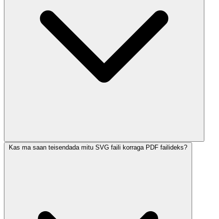
Kas ma saan teisendada mitu SVG faili korraga PDF failideks?