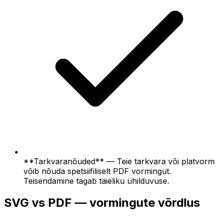
**Tarkvaranõuded** — Teie tarkvara või platvorm
võib nõuda spetsiifiliselt PDF vormingut.
Teisendamine tagab täieliku ühilduvuse.
SVG vs PDF — vormingute võrdlus