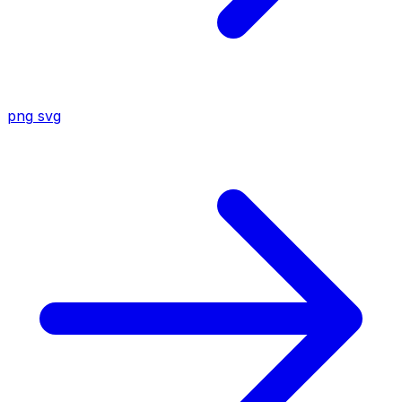
png
svg