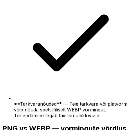
**Tarkvaranõuded** — Teie tarkvara või platvorm
võib nõuda spetsiifiliselt WEBP vormingut.
Teisendamine tagab täieliku ühilduvuse.
PNG vs WEBP — vormingute võrdlus