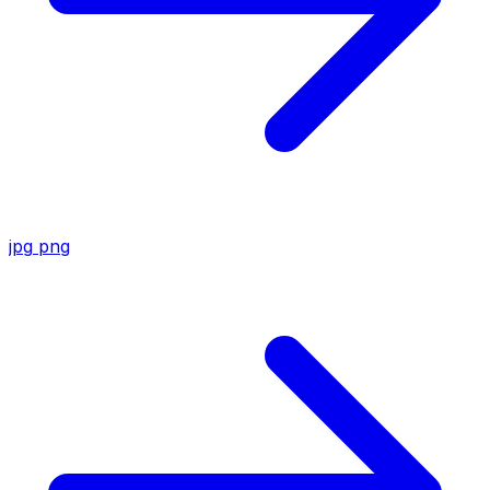
jpg
png