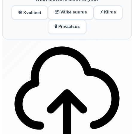
📦 Väike suurus
⚡ Kiirus
🎯 Kvaliteet
🔒 Privaatsus