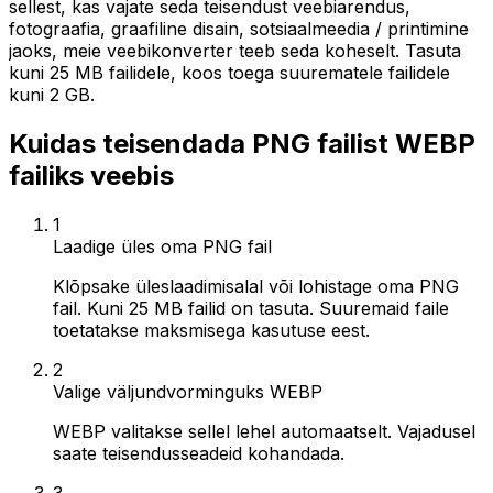
sellest, kas vajate seda teisendust veebiarendus,
fotograafia, graafiline disain, sotsiaalmeedia / printimine
jaoks, meie veebikonverter teeb seda koheselt. Tasuta
kuni 25 MB failidele, koos toega suurematele failidele
kuni 2 GB.
Kuidas teisendada PNG failist WEBP
failiks veebis
1
Laadige üles oma PNG fail
Klõpsake üleslaadimisalal või lohistage oma PNG
fail. Kuni 25 MB failid on tasuta. Suuremaid faile
toetatakse maksmisega kasutuse eest.
2
Valige väljundvorminguks WEBP
WEBP valitakse sellel lehel automaatselt. Vajadusel
saate teisendusseadeid kohandada.
3