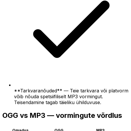
**Tarkvaranõuded** — Teie tarkvara või platvorm
võib nõuda spetsiifiliselt MP3 vormingut.
Teisendamine tagab täieliku ühilduvuse.
OGG vs MP3 — vormingute võrdlus
Omadus
OGG
MP3