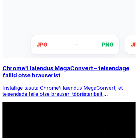
Chrome'i laiendus MegaConvert – teisendage
failid otse brauserist
Installige tasuta Chrome'i laiendus MegaConvert, et
teisendada faile otse brauseri tööriistaribalt.
Paremklõpsake teisendamiseks mis tahes faili, pääsete
Chrome'is kohe kõigile tööriistadele juurde.