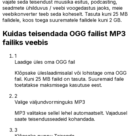
vajate seda teisendust muusika esitus, podcasting,
seadmete ühilduvus / veebi voogedastus jaoks, meie
veebikonverter teeb seda koheselt. Tasuta kuni 25 MB
failidele, koos toega suurematele failidele kuni 2 GB.
Kuidas teisendada OGG failist MP3
failiks veebis
1
Laadige üles oma OGG fail
Klõpsake üleslaadimisalal või lohistage oma OGG
fail. Kuni 25 MB failid on tasuta. Suuremaid faile
toetatakse maksmisega kasutuse eest.
2
Valige väljundvorminguks MP3
MP3 valitakse sellel lehel automaatselt. Vajadusel
saate teisendusseadeid kohandada.
3
Klõpsake nuppu Teisenda