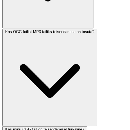
Kas OGG failist MP3 failiks teisendamine on tasuta?
Kas minu OGG fail on teisendamisel turvaline?