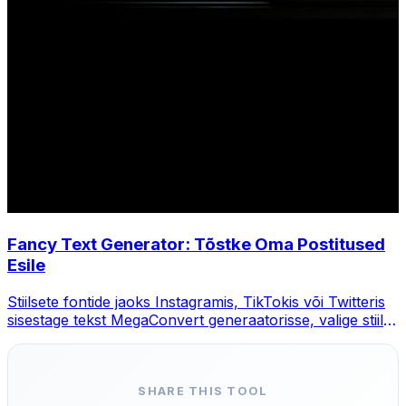
Fancy Text Generator: Tõstke Oma Postitused
Esile
Stiilsete fontide jaoks Instagramis, TikTokis või Twitteris
sisestage tekst MegaConvert generaatorisse, valige stiil ja
kopeerige.
SHARE THIS TOOL