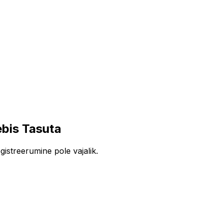
bis Tasuta
istreerumine pole vajalik.