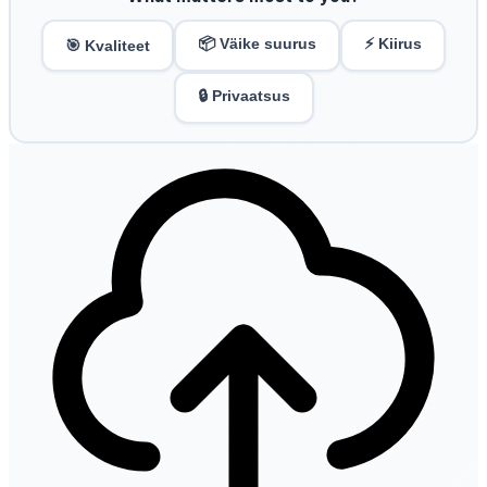
📦 Väike suurus
⚡ Kiirus
🎯 Kvaliteet
🔒 Privaatsus