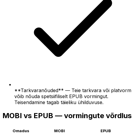
**Tarkvaranõuded** — Teie tarkvara või platvorm
võib nõuda spetsiifiliselt EPUB vormingut.
Teisendamine tagab täieliku ühilduvuse.
MOBI vs EPUB — vormingute võrdlus
Omadus
MOBI
EPUB