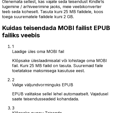
Olenemata sellest, kas vajate seda teisendust Kindle’is
lugemine / arhiveerimine jaoks, meie veebikonverter
teeb seda koheselt. Tasuta kuni 25 MB failidele, koos
toega suurematele failidele kuni 2 GB.
Kuidas teisendada MOBI failist EPUB
failiks veebis
1
Laadige üles oma MOBI fail
Klõpsake üleslaadimisalal või lohistage oma MOBI
fail. Kuni 25 MB failid on tasuta. Suuremaid faile
toetatakse maksmisega kasutuse eest.
2
Valige väljundvorminguks EPUB
EPUB valitakse sellel lehel automaatselt. Vajadusel
saate teisendusseadeid kohandada.
3
Klõpsake nuppu Teisenda