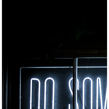
Chrome'is kohe kõigile tööriistadele juurde.