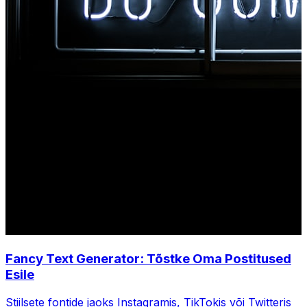
Fancy Text Generator: Tõstke Oma Postitused
Esile
Stiilsete fontide jaoks Instagramis, TikTokis või Twitteris