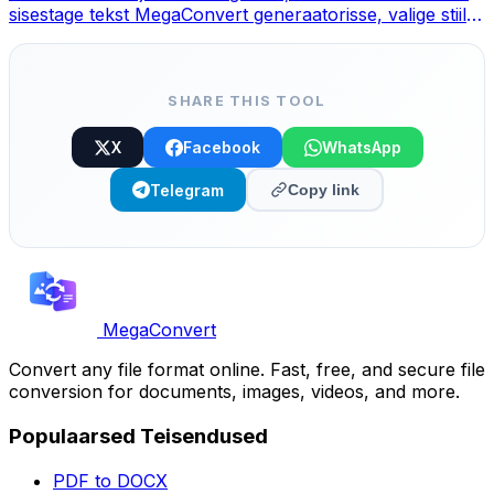
sisestage tekst MegaConvert generaatorisse, valige stiil ja
kopeerige.
SHARE THIS TOOL
X
Facebook
WhatsApp
Telegram
Copy link
MegaConvert
Convert any file format online. Fast, free, and secure file
conversion for documents, images, videos, and more.
Populaarsed Teisendused
PDF to DOCX