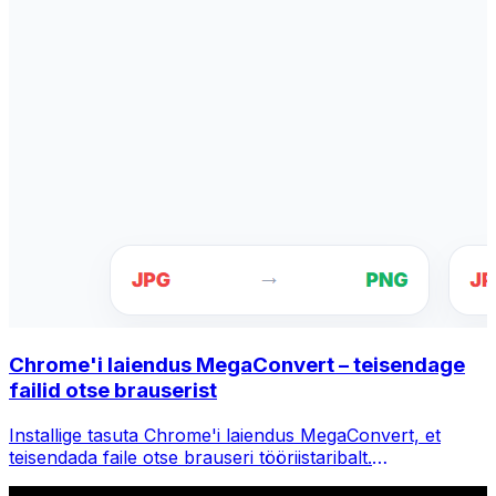
Chrome'i laiendus MegaConvert – teisendage
failid otse brauserist
Installige tasuta Chrome'i laiendus MegaConvert, et
teisendada faile otse brauseri tööriistaribalt.
Paremklõpsake teisendamiseks mis tahes faili, pääsete