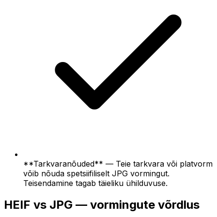
**Tarkvaranõuded** — Teie tarkvara või platvorm
võib nõuda spetsiifiliselt JPG vormingut.
Teisendamine tagab täieliku ühilduvuse.
HEIF vs JPG — vormingute võrdlus