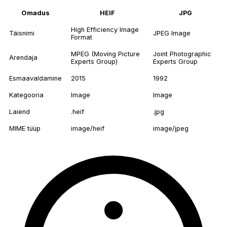
Omadus
HEIF
JPG
High Efficiency Image
Täisnimi
JPEG Image
Format
MPEG (Moving Picture
Joint Photographic
Arendaja
Experts Group)
Experts Group
Esmaavaldamine
2015
1992
Kategooria
Image
Image
Laiend
.heif
.jpg
MIME tüüp
image/heif
image/jpeg