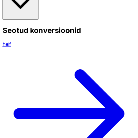
Seotud konversioonid
heif