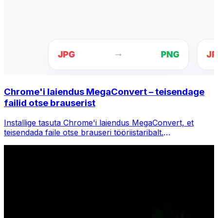
Chrome'i laiendus MegaConvert – teisendage
failid otse brauserist
Installige tasuta Chrome'i laiendus MegaConvert, et
teisendada faile otse brauseri tööriistaribalt.
Paremklõpsake teisendamiseks mis tahes faili, pääsete
Chrome'is kohe kõigile tööriistadele juurde.