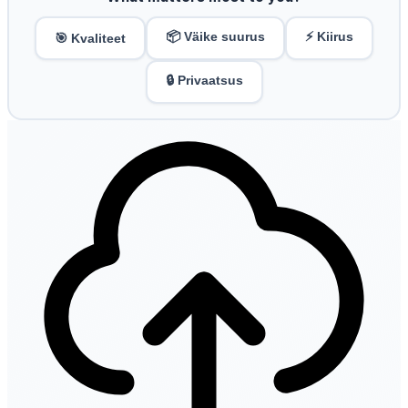
📦 Väike suurus
⚡ Kiirus
🎯 Kvaliteet
🔒 Privaatsus