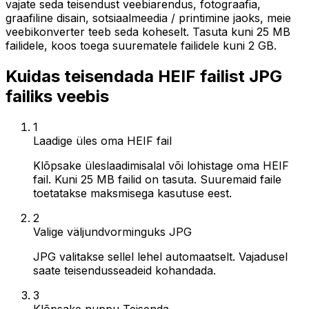
vajate seda teisendust veebiarendus, fotograafia,
graafiline disain, sotsiaalmeedia / printimine jaoks, meie
veebikonverter teeb seda koheselt. Tasuta kuni 25 MB
failidele, koos toega suurematele failidele kuni 2 GB.
Kuidas teisendada HEIF failist JPG
failiks veebis
1
Laadige üles oma HEIF fail
Klõpsake üleslaadimisalal või lohistage oma HEIF
fail. Kuni 25 MB failid on tasuta. Suuremaid faile
toetatakse maksmisega kasutuse eest.
2
Valige väljundvorminguks JPG
JPG valitakse sellel lehel automaatselt. Vajadusel
saate teisendusseadeid kohandada.
3
Klõpsake nuppu Teisenda