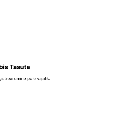
bis Tasuta
istreerumine pole vajalik.