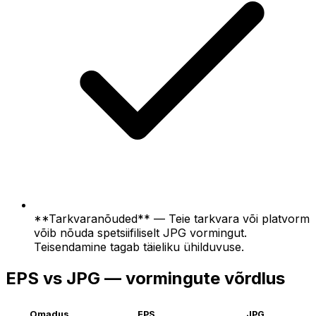
**Tarkvaranõuded** — Teie tarkvara või platvorm
võib nõuda spetsiifiliselt JPG vormingut.
Teisendamine tagab täieliku ühilduvuse.
EPS vs JPG — vormingute võrdlus
Omadus
EPS
JPG