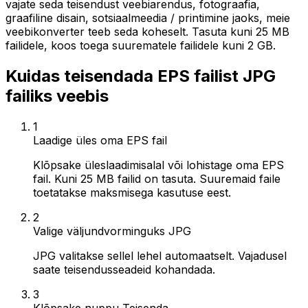
vajate seda teisendust veebiarendus, fotograafia,
graafiline disain, sotsiaalmeedia / printimine jaoks, meie
veebikonverter teeb seda koheselt. Tasuta kuni 25 MB
failidele, koos toega suurematele failidele kuni 2 GB.
Kuidas teisendada EPS failist JPG
failiks veebis
1
Laadige üles oma EPS fail
Klõpsake üleslaadimisalal või lohistage oma EPS
fail. Kuni 25 MB failid on tasuta. Suuremaid faile
toetatakse maksmisega kasutuse eest.
2
Valige väljundvorminguks JPG
JPG valitakse sellel lehel automaatselt. Vajadusel
saate teisendusseadeid kohandada.
3
Klõpsake nuppu Teisenda