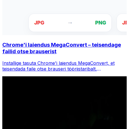
Chrome'i laiendus MegaConvert – teisendage
failid otse brauserist
Installige tasuta Chrome'i laiendus MegaConvert, et
teisendada faile otse brauseri tööriistaribalt.
Paremklõpsake teisendamiseks mis tahes faili, pääsete
Chrome'is kohe kõigile tööriistadele juurde.