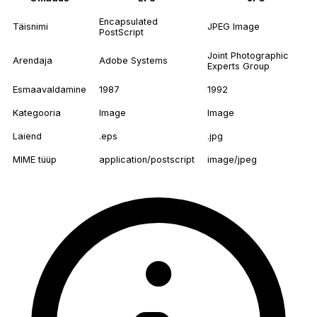
Encapsulated
Täisnimi
JPEG Image
PostScript
Joint Photographic
Arendaja
Adobe Systems
Experts Group
Esmaavaldamine
1987
1992
Kategooria
Image
Image
Laiend
.eps
.jpg
MIME tüüp
application/postscript
image/jpeg