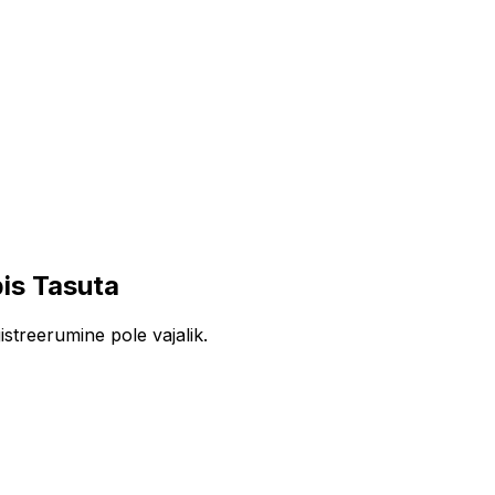
is Tasuta
streerumine pole vajalik.