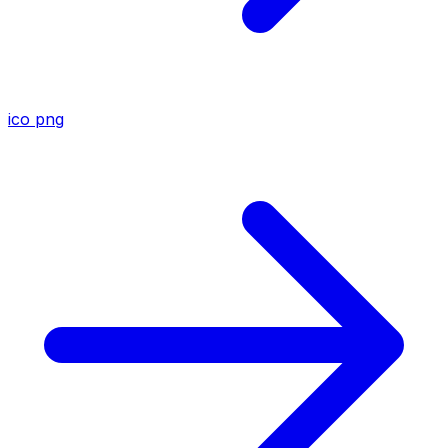
ico
png