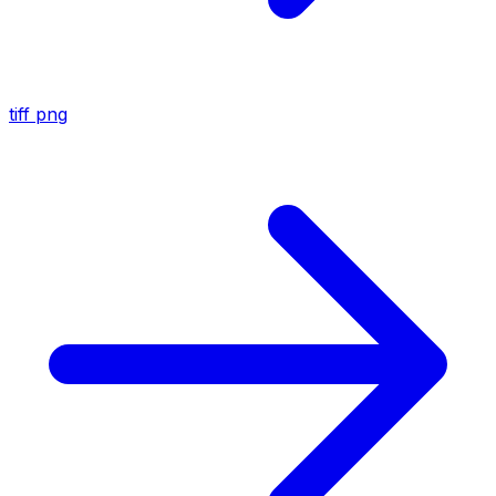
tiff
png