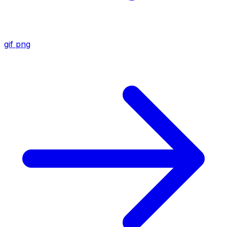
gif
png