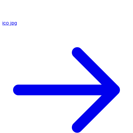
ico
jpg