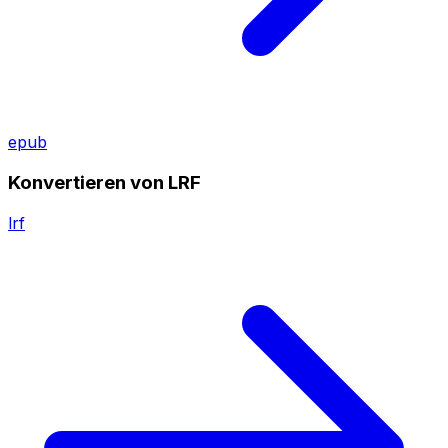
epub
Konvertieren von LRF
lrf