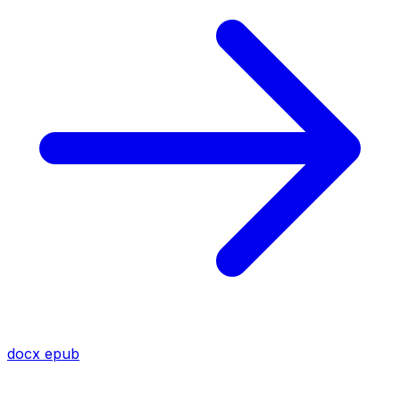
docx
epub