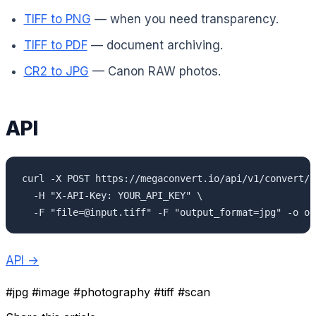
TIFF to PNG
— when you need transparency.
TIFF to PDF
— document archiving.
CR2 to JPG
— Canon RAW photos.
API
curl -X POST https://megaconvert.io/api/v1/convert/sy
  -H "X-API-Key: YOUR_API_KEY" \

  -F "file=@input.tiff" -F "output_format=jpg" -o ou
API →
#jpg
#image
#photography
#tiff
#scan