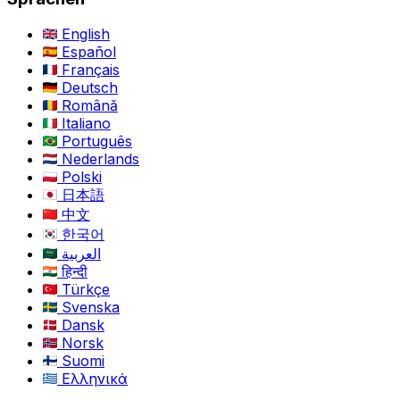
English
Español
Français
Deutsch
Română
Italiano
Português
Nederlands
Polski
日本語
中文
한국어
العربية
हिन्दी
Türkçe
Svenska
Dansk
Norsk
Suomi
Ελληνικά