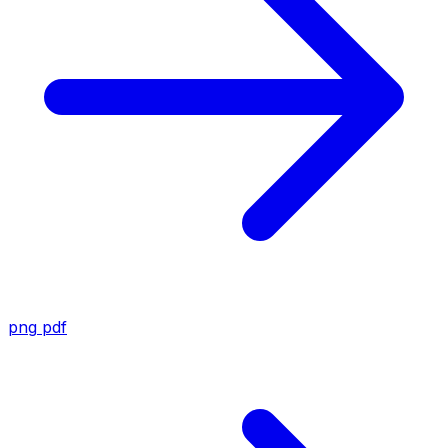
png
pdf