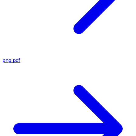
png
pdf