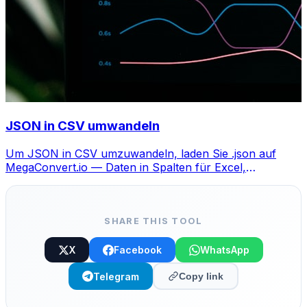
JSON in CSV umwandeln
Um JSON in CSV umzuwandeln, laden Sie .json auf
MegaConvert.io — Daten in Spalten für Excel,
kostenlos, kein Code nötig.
SHARE THIS TOOL
X
Facebook
WhatsApp
Telegram
Copy link