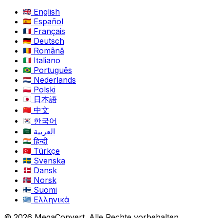
English
Español
Français
Deutsch
Română
Italiano
Português
Nederlands
Polski
日本語
中文
한국어
العربية
हिन्दी
Türkçe
Svenska
Dansk
Norsk
Suomi
Ελληνικά
© 2026 MegaConvert. Alle Rechte vorbehalten.