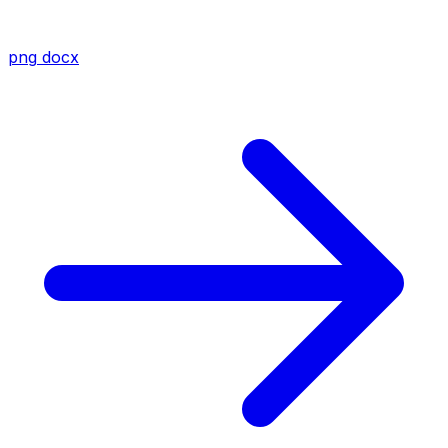
png
docx