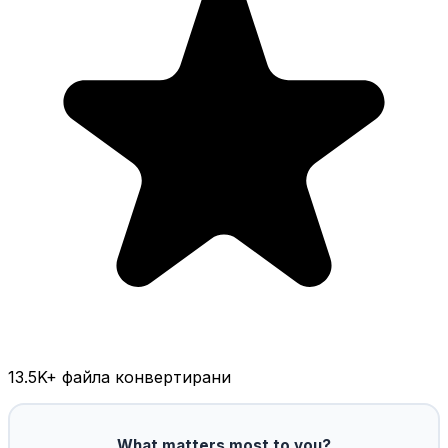
13.5K
+ файла конвертирани
What matters most to you?