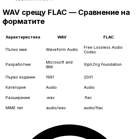
WAV срещу FLAC — Сравнение на
форматите
Характеристика
WAV
FLAC
Free Lossless Audio
Пълно име
Waveform Audio
Codec
Microsoft and
Разработчик
Xiph.Org Foundation
IBM
Първо издание
1991
2001
Категория
Audio
Audio
Разширение
.wav
.flac
MIME тип
audio/wav
audio/flac