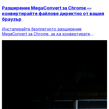
Разширение MegaConvert за Chrome —
конвертирайте файлове директно от вашия
браузър
Инсталирайте безплатното разширение
MegaConvert за Chrome, за да конвертирате
файлове директно от лентата с инструменти на
вашия браузър. Щракнете с десния бутон върху
който и да е файл, за да конвертирате, достъп до
всички инструменти незабавно от Chrome.