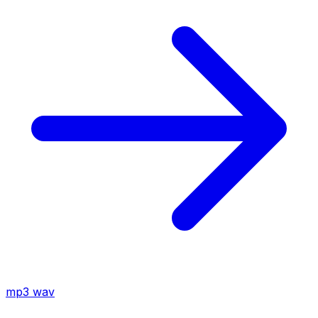
mp3
wav