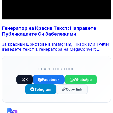
Генератор на Красив Текст: Направете
Публикациите Си Забележими
За красиви шрифтове в Instagram, TikTok или Twitter
въведете текст в генератора на MegaConvert,
изберете стил и копирайте.
SHARE THIS TOOL
X
Facebook
WhatsApp
Telegram
Copy link