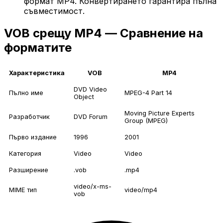
формат MP4. Конвертирането гарантира пълна
съвместимост.
VOB срещу MP4 — Сравнение на
форматите
Характеристика
VOB
MP4
DVD Video
Пълно име
MPEG-4 Part 14
Object
Moving Picture Experts
Разработчик
DVD Forum
Group (MPEG)
Първо издание
1996
2001
Категория
Video
Video
Разширение
.vob
.mp4
video/x-ms-
MIME тип
video/mp4
vob