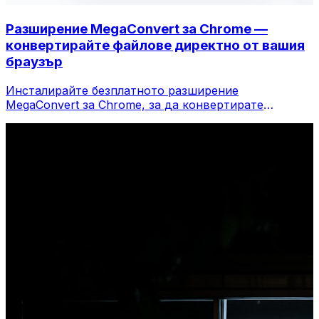
Разширение MegaConvert за Chrome —
конвертирайте файлове директно от вашия
браузър
Инсталирайте безплатното разширение
MegaConvert за Chrome, за да конвертирате
файлове директно от лентата с инструменти на
вашия браузър. Щракнете с десния бутон върху
който и да е файл, за да конвертирате, достъп до
всички инструменти незабавно от Chrome.