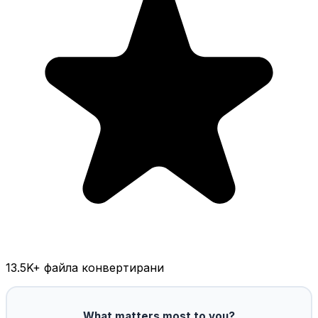
13.5K
+ файла конвертирани
What matters most to you?