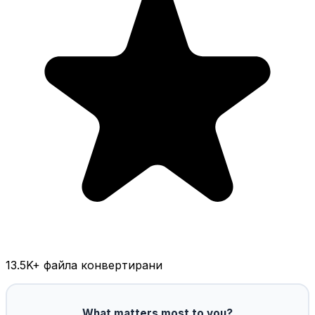
13.5K
+ файла конвертирани
What matters most to you?