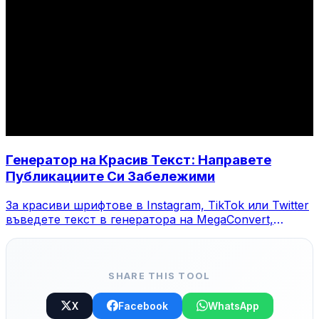
Генератор на Красив Текст: Направете
Публикациите Си Забележими
За красиви шрифтове в Instagram, TikTok или Twitter
въведете текст в генератора на MegaConvert,
изберете стил и копирайте.
SHARE THIS TOOL
X
Facebook
WhatsApp