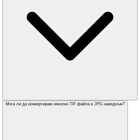
Мога ли да конвертирам няколко TIF файла в JPG наведнъж?