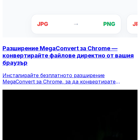
Разширение MegaConvert за Chrome —
конвертирайте файлове директно от вашия
браузър
Инсталирайте безплатното разширение
MegaConvert за Chrome, за да конвертирате
файлове директно от лентата с инструменти на
вашия браузър. Щракнете с десния бутон върху
който и да е файл, за да конвертирате, достъп до
всички инструменти незабавно от Chrome.