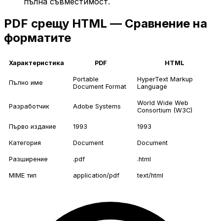
пълна съвместимост.
PDF срещу HTML — Сравнение на
форматите
Характеристика
PDF
HTML
Portable
HyperText Markup
Пълно име
Document Format
Language
World Wide Web
Разработчик
Adobe Systems
Consortium (W3C)
Първо издание
1993
1993
Категория
Document
Document
Разширение
.pdf
.html
MIME тип
application/pdf
text/html