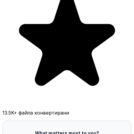
13.5K
+ файла конвертирани
What matters most to you?