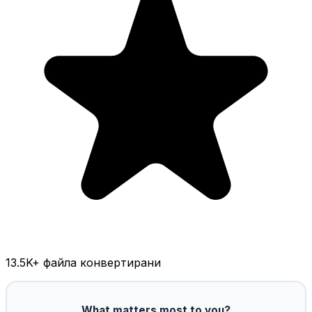
13.5K
+ файла конвертирани
What matters most to you?