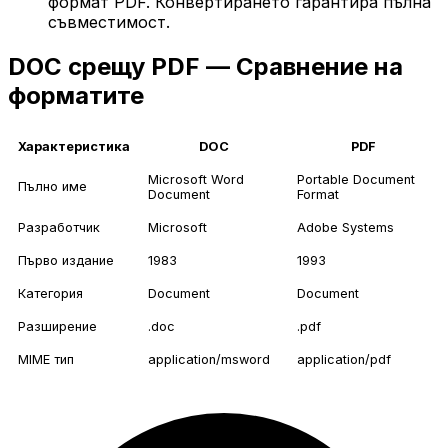
формат PDF. Конвертирането гарантира пълна
съвместимост.
DOC срещу PDF — Сравнение на
форматите
Характеристика
DOC
PDF
Microsoft Word
Portable Document
Пълно име
Document
Format
Разработчик
Microsoft
Adobe Systems
Първо издание
1983
1993
Категория
Document
Document
Разширение
.doc
.pdf
MIME тип
application/msword
application/pdf