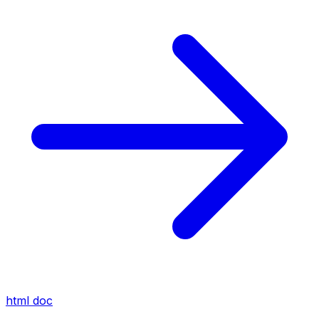
html
doc