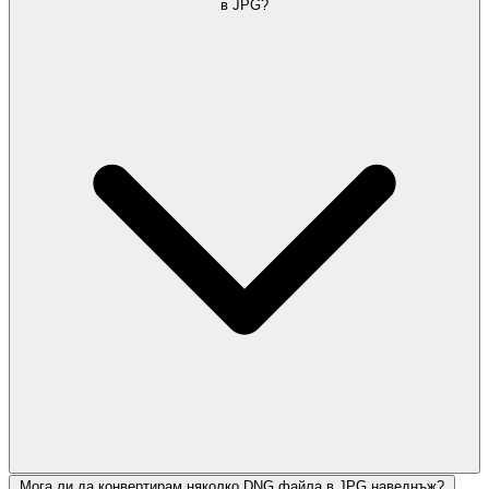
в JPG?
Мога ли да конвертирам няколко DNG файла в JPG наведнъж?