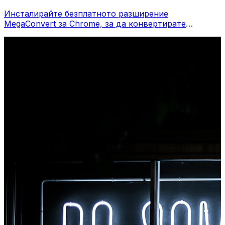
Инсталирайте безплатното разширение
MegaConvert за Chrome, за да конвертирате
файлове директно от лентата с инструменти на
вашия браузър. Щракнете с десния бутон върху
който и да е файл, за да конвертирате, достъп до
всички инструменти незабавно от Chrome.