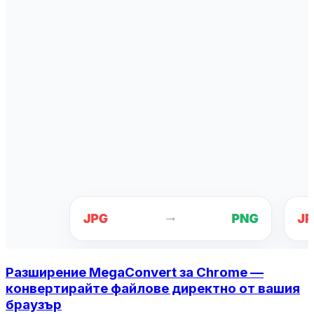
Разширение MegaConvert за Chrome —
конвертирайте файлове директно от вашия
браузър