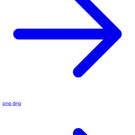
png
dng