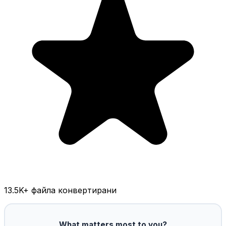
13.5K
+ файла конвертирани
What matters most to you?