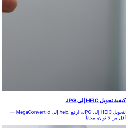
كيفية تحويل HEIC إلى JPG
لتحويل HEIC إلى JPG، ارفع .heic إلى MegaConvert.io —
أقل من 5 ثوانٍ، مجاناً.