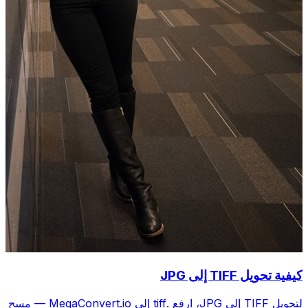
كيفية تحويل TIFF إلى JPG
لتحويل TIFF إلى JPG، ارفع .tiff إلى MegaConvert.io — مسح