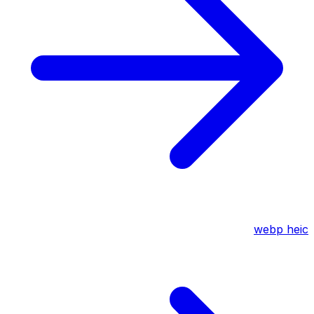
webp
heic