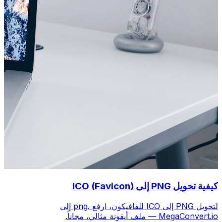
كيفية تحويل PNG إلى ICO (Favicon)
لتحويل PNG إلى ICO للفافيكون، ارفع .png إلى
MegaConvert.io — ملف أيقونة مثالي، مجاناً.