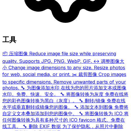
工具
📦
压缩图像
Reduce image file size while preserving
quality. Supports JPG, PNG, WebP, GIF.
↔️
调整图像大
小
Change image dimensions to any size. Resize photos
for web, social media, or print.
✂️
裁剪图像
Crop images
to specific dimensions. Remove unwanted parts of your
photos.
🔧
为图像添加水印
在线为您的照片添加文本或图像
水印。免费、快速、安全。
🔧
将图像转换为灰度
免费在线将
您的彩色图像转换为黑白（灰度）。
🔧
翻转/镜像
免费在线
水平或垂直翻转或镜像您的图像。
🔧
添加文本到图像
免费将
自定义文本叠加添加到您的图像中。
🔧
将图像转换为 ICO
将
任何图像转换为具有多种尺寸的 ICO favicon 格式。免费在
线工具。
🔧
删除 EXIF 数据
为了保护隐私，从照片中删除