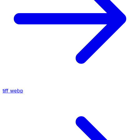
tiff
webp