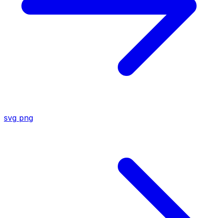
svg
png