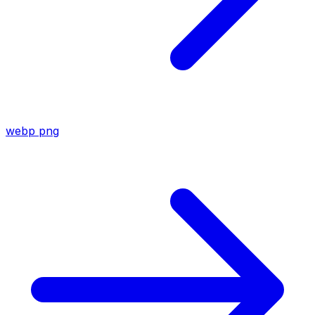
webp
png