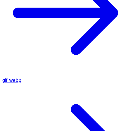
gif
webp