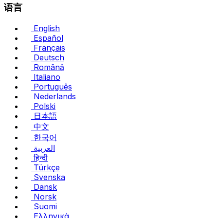
语言
English
Español
Français
Deutsch
Română
Italiano
Português
Nederlands
Polski
日本語
中文
한국어
العربية
हिन्दी
Türkçe
Svenska
Dansk
Norsk
Suomi
Ελληνικά