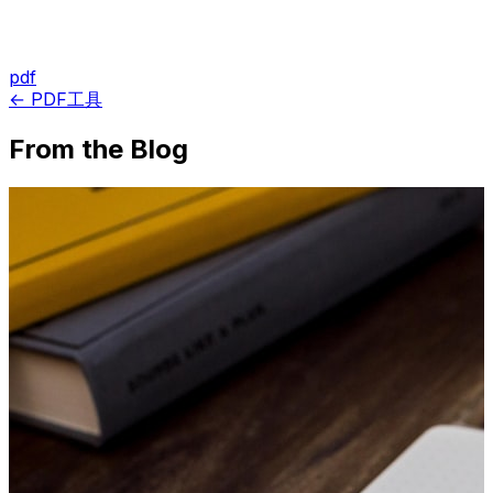
pdf
← PDF工具
From the Blog