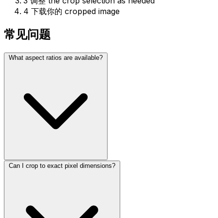
3
调整 the crop selection as needed
4
下载你的 cropped image
常见问题
What aspect ratios are available?
Can I crop to exact pixel dimensions?