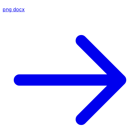
png
docx