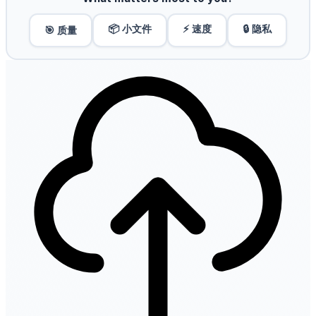
📦 小文件
⚡ 速度
🔒 隐私
🎯 质量