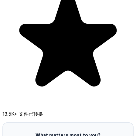
13.5K
+ 文件已转换
What matters most to you?