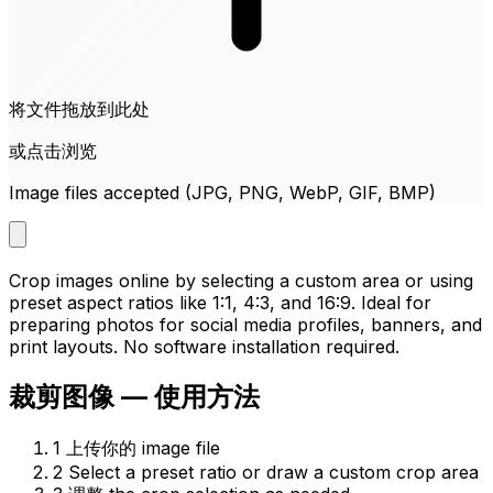
将文件拖放到此处
或点击浏览
Image files accepted (JPG, PNG, WebP, GIF, BMP)
Crop images online by selecting a custom area or using
preset aspect ratios like 1:1, 4:3, and 16:9. Ideal for
preparing photos for social media profiles, banners, and
print layouts. No software installation required.
裁剪图像 — 使用方法
1
上传你的 image file
2
Select a preset ratio or draw a custom crop area