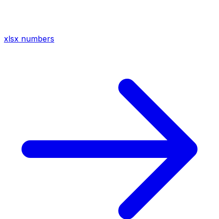
xlsx
numbers