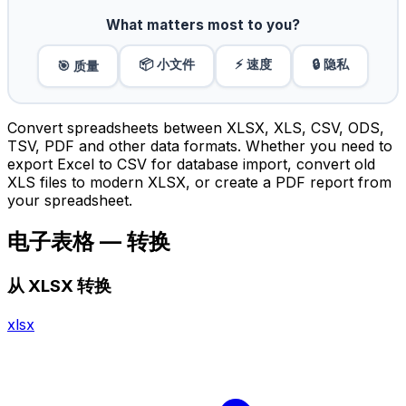
What matters most to you?
📦 小文件
⚡ 速度
🔒 隐私
🎯 质量
Convert spreadsheets between XLSX, XLS, CSV, ODS,
TSV, PDF and other data formats. Whether you need to
export Excel to CSV for database import, convert old
XLS files to modern XLSX, or create a PDF report from
your spreadsheet.
电子表格 — 转换
从 XLSX 转换
xlsx