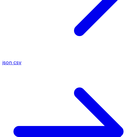
json
csv