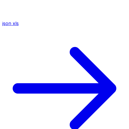
json
xls