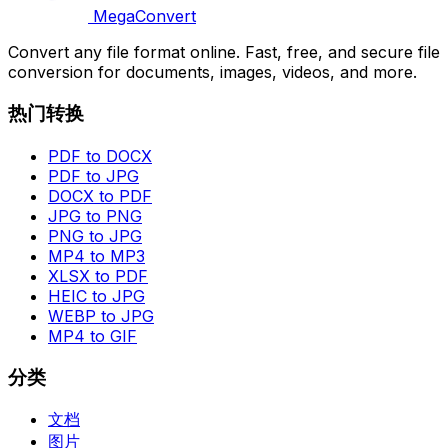
MegaConvert
Convert any file format online. Fast, free, and secure file
conversion for documents, images, videos, and more.
热门转换
PDF to DOCX
PDF to JPG
DOCX to PDF
JPG to PNG
PNG to JPG
MP4 to MP3
XLSX to PDF
HEIC to JPG
WEBP to JPG
MP4 to GIF
分类
文档
图片