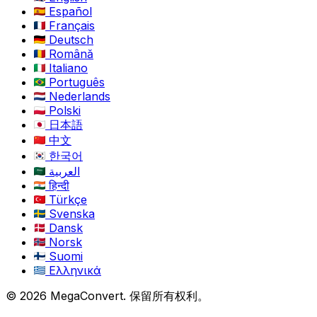
Español
Français
Deutsch
Română
Italiano
Português
Nederlands
Polski
日本語
中文
한국어
العربية
हिन्दी
Türkçe
Svenska
Dansk
Norsk
Suomi
Ελληνικά
© 2026 MegaConvert. 保留所有权利。