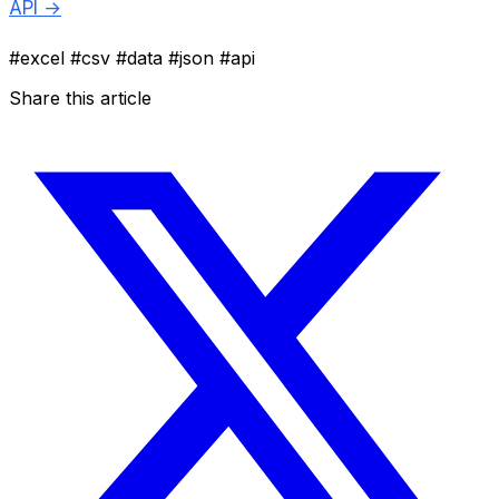
API →
#excel
#csv
#data
#json
#api
Share this article