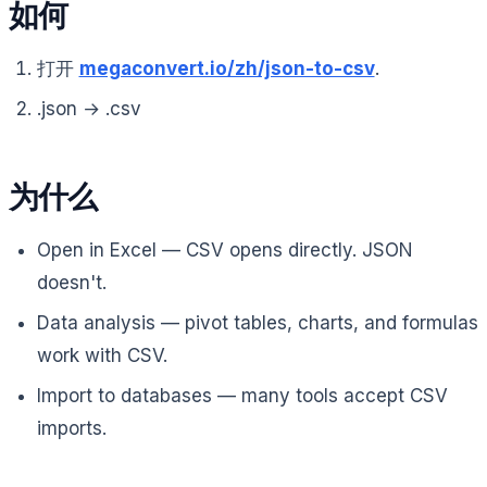
如何
打开
megaconvert.io/zh/json-to-csv
.
.json → .csv
为什么
Open in Excel — CSV opens directly. JSON
doesn't.
Data analysis — pivot tables, charts, and formulas
work with CSV.
Import to databases — many tools accept CSV
imports.