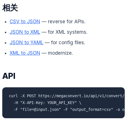
相关
CSV to JSON
— reverse for APIs.
JSON to XML
— for XML systems.
JSON to YAML
— for config files.
XML to JSON
— modernize.
API
curl -X POST https://megaconvert.io/api/v1/convert/sy
  -H "X-API-Key: YOUR_API_KEY" \

  -F "file=@input.json" -F "output_format=csv" -o ou