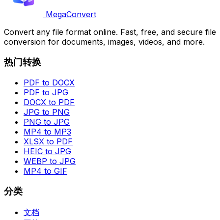
MegaConvert
Convert any file format online. Fast, free, and secure file
conversion for documents, images, videos, and more.
热门转换
PDF to DOCX
PDF to JPG
DOCX to PDF
JPG to PNG
PNG to JPG
MP4 to MP3
XLSX to PDF
HEIC to JPG
WEBP to JPG
MP4 to GIF
分类
文档