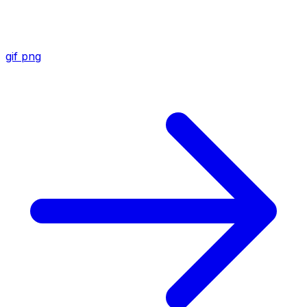
gif
png