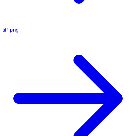
tiff
png