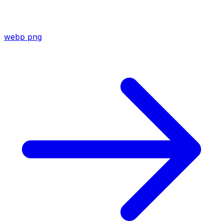
webp
png