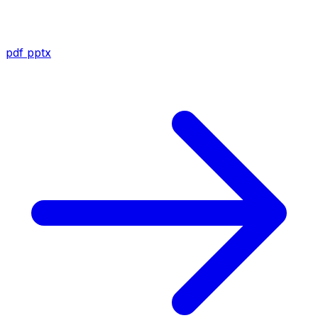
pdf
pptx