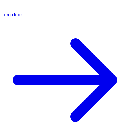
png
docx