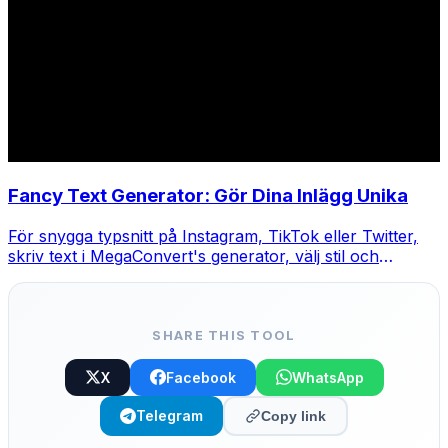
Fancy Text Generator: Gör Dina Inlägg Unika
För snygga typsnitt på Instagram, TikTok eller Twitter,
skriv text i MegaConvert's generator, välj stil och
kopiera-klistra.
SHARE THIS TOOL
X
Facebook
WhatsApp
Telegram
Copy link