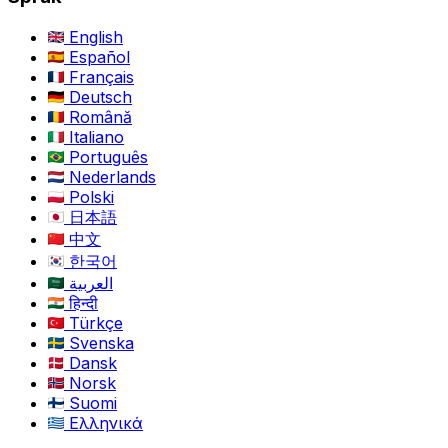
English
Español
Français
Deutsch
Română
Italiano
Português
Nederlands
Polski
日本語
中文
한국어
العربية
हिन्दी
Türkçe
Svenska
Dansk
Norsk
Suomi
Ελληνικά