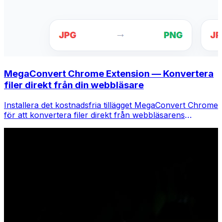
MegaConvert Chrome Extension — Konvertera
filer direkt från din webbläsare
Installera det kostnadsfria tillägget MegaConvert Chrome
för att konvertera filer direkt från webbläsarens
verktygsfält. Högerklicka på valfri fil för att konvertera,
få tillgång till alla verktyg direkt från Chrome.