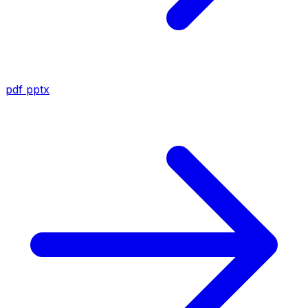
pdf
pptx