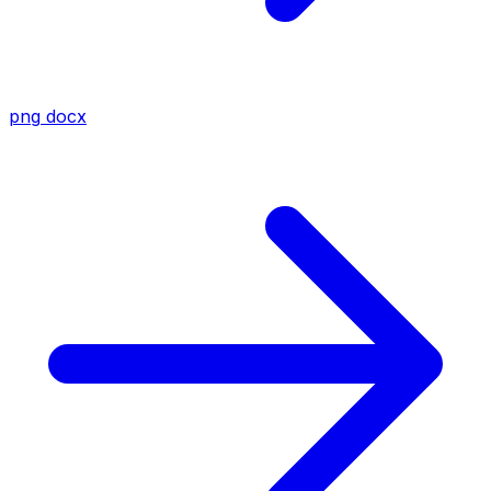
png
docx