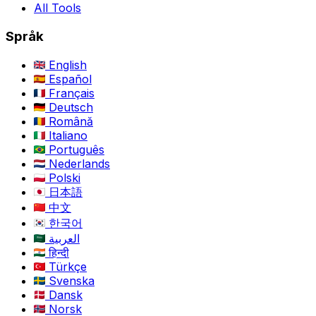
All Tools
Språk
English
Español
Français
Deutsch
Română
Italiano
Português
Nederlands
Polski
日本語
中文
한국어
العربية
हिन्दी
Türkçe
Svenska
Dansk
Norsk