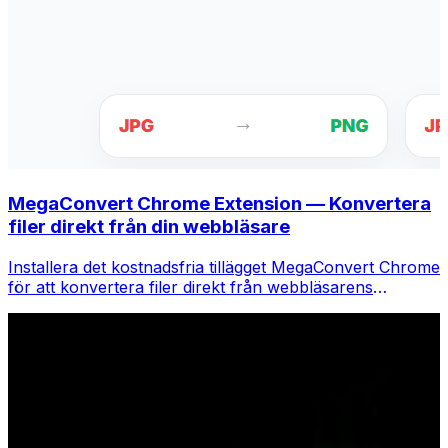
MegaConvert Chrome Extension — Konvertera
filer direkt från din webbläsare
Installera det kostnadsfria tillägget MegaConvert Chrome
för att konvertera filer direkt från webbläsarens
verktygsfält. Högerklicka på valfri fil för att konvertera,
få tillgång till alla verktyg direkt från Chrome.