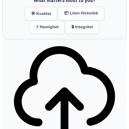
What matters most to you?
📦 Liten filstorlek
🎯 Kvalitet
⚡ Hastighet
🔒 Integritet