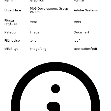
Namn
Graphics
Format
PNG Development Group
Utvecklare
Adobe Systems
(W3C)
Första
1996
1993
Utgåvan
Kategori
Image
Document
Filändelse
.png
.pdf
MIME-typ
image/png
application/pdf