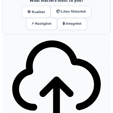
What matters most to you?
📦 Liten filstorlek
🎯 Kvalitet
⚡ Hastighet
🔒 Integritet