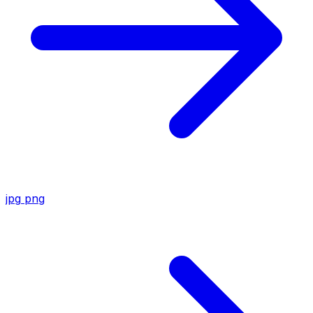
jpg
png