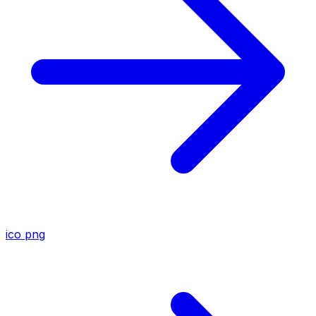
ico
png