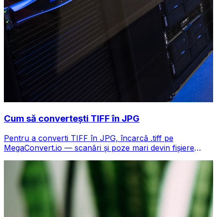
Cum să convertești TIFF în JPG
Pentru a converti TIFF în JPG, încarcă .tiff pe
MegaConvert.io — scanări și poze mari devin fișiere
compacte, gratuit.