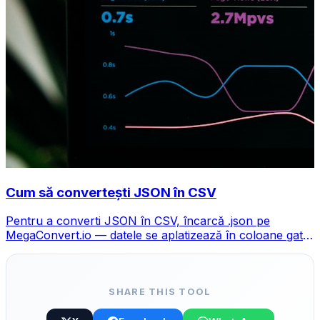
Cum să convertești JSON în CSV
Pentru a converti JSON în CSV, încarcă .json pe
MegaConvert.io — datele se aplatizează în coloane gata
pentru Excel, gratuit, fără cod.
SHARE THIS TOOL