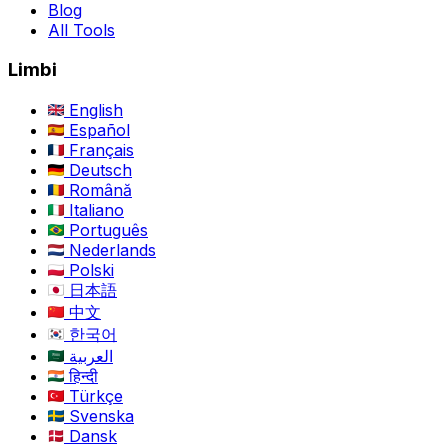
Blog
All Tools
Limbi
English
Español
Français
Deutsch
Română
Italiano
Português
Nederlands
Polski
日本語
中文
한국어
العربية
हिन्दी
Türkçe
Svenska
Dansk