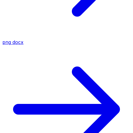
png
docx