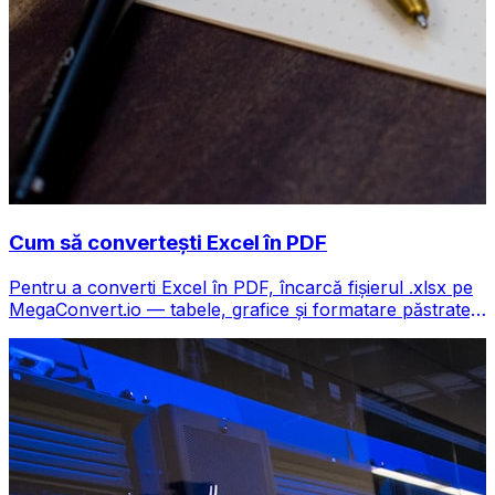
Cum să convertești Excel în PDF
Pentru a converti Excel în PDF, încarcă fișierul .xlsx pe
MegaConvert.io — tabele, grafice și formatare păstrate,
gratuit.