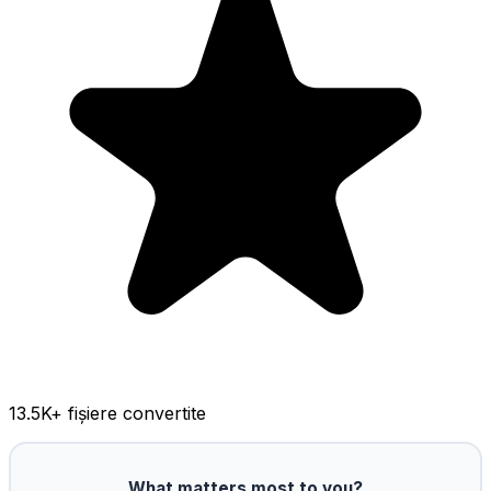
13.5K
+ fișiere convertite
What matters most to you?