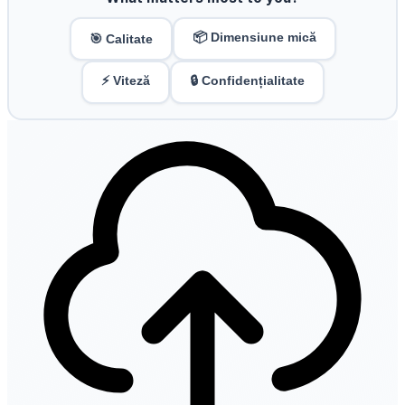
📦 Dimensiune mică
🎯 Calitate
⚡ Viteză
🔒 Confidențialitate