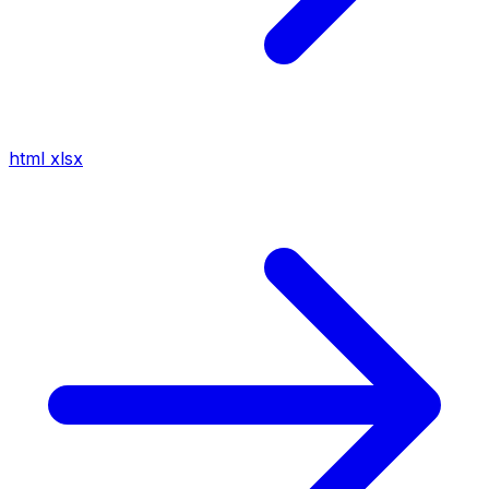
html
xlsx