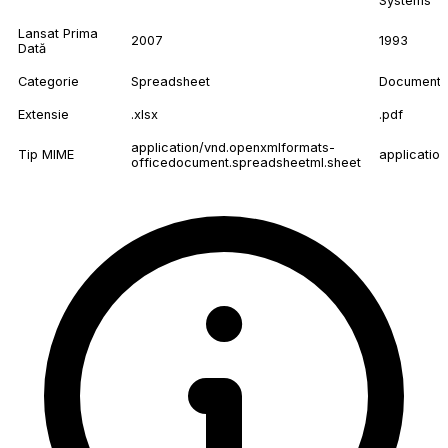
Systems
Lansat Prima
2007
1993
Dată
Categorie
Spreadsheet
Document
Extensie
.xlsx
.pdf
application/vnd.openxmlformats-
Tip MIME
application
officedocument.spreadsheetml.sheet