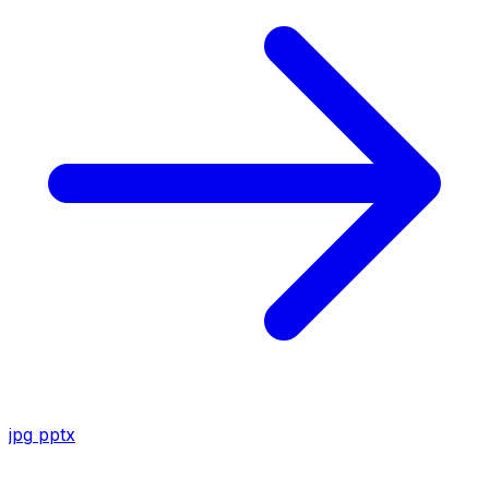
jpg
pptx