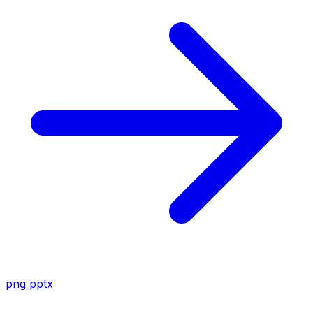
png
pptx