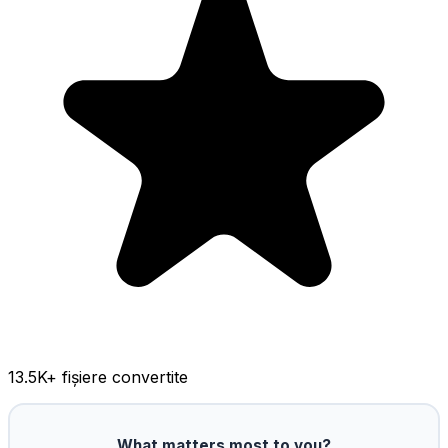
13.5K
+ fișiere convertite
What matters most to you?