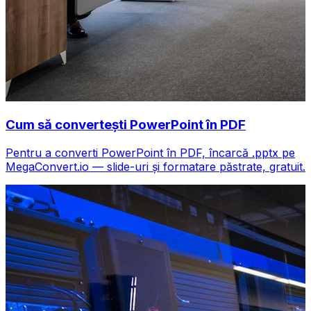
Cum să convertești PowerPoint în PDF
Pentru a converti PowerPoint în PDF, încarcă .pptx pe
MegaConvert.io — slide-uri și formatare păstrate, gratuit.