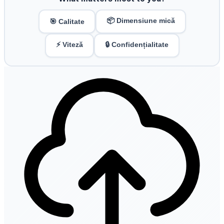
📦 Dimensiune mică
🎯 Calitate
⚡ Viteză
🔒 Confidențialitate