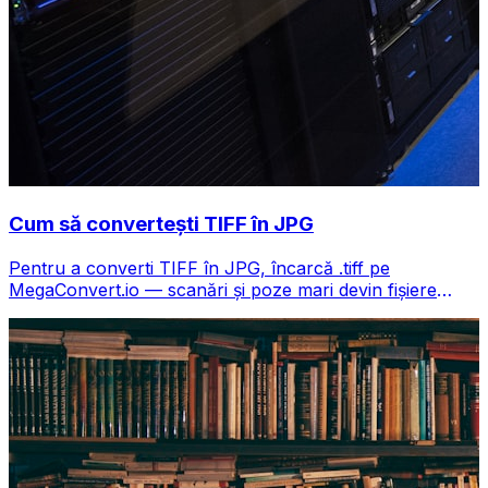
Cum să convertești TIFF în JPG
Pentru a converti TIFF în JPG, încarcă .tiff pe
MegaConvert.io — scanări și poze mari devin fișiere
compacte, gratuit.