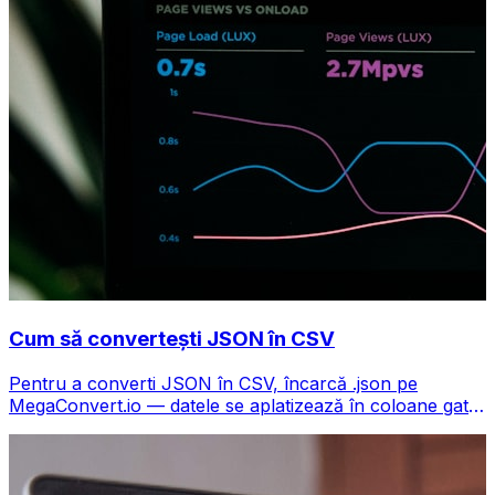
Cum să convertești JSON în CSV
Pentru a converti JSON în CSV, încarcă .json pe
MegaConvert.io — datele se aplatizează în coloane gata
pentru Excel, gratuit, fără cod.