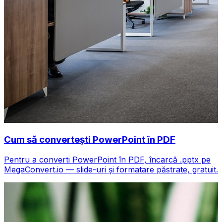
Cum să convertești PowerPoint în PDF
Pentru a converti PowerPoint în PDF, încarcă .pptx pe
MegaConvert.io — slide-uri și formatare păstrate, gratuit.