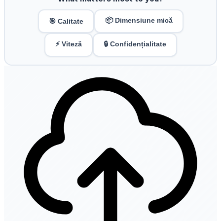
📦 Dimensiune mică
🎯 Calitate
⚡ Viteză
🔒 Confidențialitate