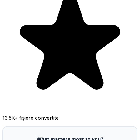
13.5K
+ fișiere convertite
What matters most to you?