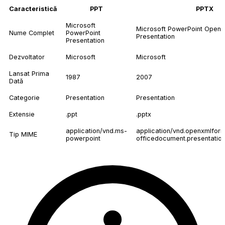
Caracteristică
PPT
PPTX
Microsoft
Microsoft PowerPoint Open
Nume Complet
PowerPoint
Presentation
Presentation
Dezvoltator
Microsoft
Microsoft
Lansat Prima
1987
2007
Dată
Categorie
Presentation
Presentation
Extensie
.ppt
.pptx
application/vnd.ms-
application/vnd.openxmlfor
Tip MIME
powerpoint
officedocument.presentation