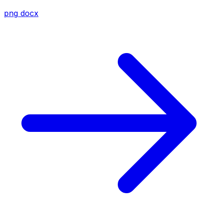
png
docx